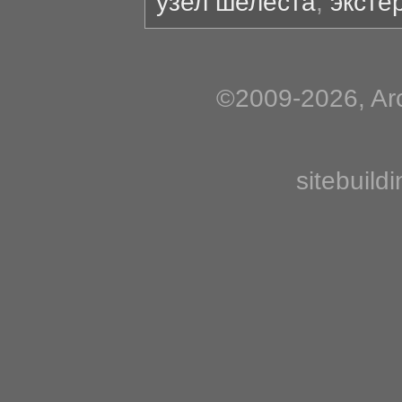
узел шелеста
,
эксте
©2009-2026, Arc
sitebuild