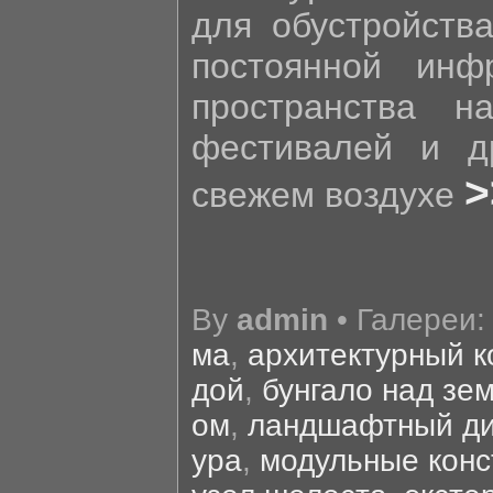
для обустройства
постоянной инфр
пространства н
фестивалей и д
>
свежем воздухе
By
admin
• Галереи
ма
,
архитектурный к
дой
,
бунгало над зе
ом
,
ландшафтный д
ура
,
модульные конс