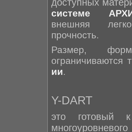
доступных матер
системе АРХ
внешняя легк
прочность.
Размер, фор
ограничиваются 
ии
.
Y-DART
это готовый к
многоуровневог