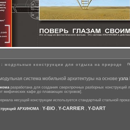
: модульные конструкции для отдыха на природе
П
модульная система мобильной архитектуры на основе
узла
инома
разработана для создания
сверхпро
чных разборных конструкций 
[от мифических кафе до плавающих островов].
териала несущей конструкции используется стандартный стальной прока
Y-BIO
,
Y-CARRIER
,
Y-DART
струкций АРХИНОМА
: