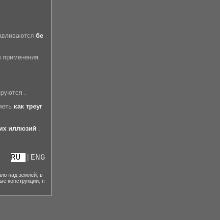
авливаютс
я
бе
з применения
руются .
иметь
как треуг
их иллюзий
.
RU
|
ENG
ало над землей
,
в
ые конструкции
,
п