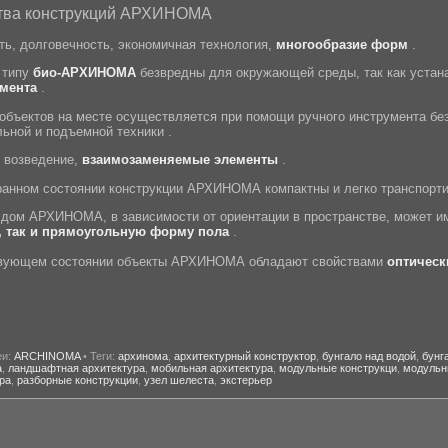
тва конструкций АРХИНОМА
ть, долговечность, экономичная технология,
многообразие форм
.
 типу
био-АРХИНОМА
безвредны для окружающей среды,
так как
устан
мента
.
объектов на месте осуществляется при помощи ручного инструмента бе
льной и подъемной техники .
 возведение,
взаимозаменяемые элементы
.
ранном состояни
и конструкции А
РХИНОМА компактны и легко транспорти
 дом АРХИНОМА, в зависимости от ориентации в пространстве, может 
 так и прямоугольную форму пола
.
вующем состоянии объекты АРХИНОМА обладают свойствами
оптическ
еи:
ARCHINOMA
• Теги:
архинома
,
архитектурный конструктор
,
бунгало над водой
,
бунг
а
,
ландшафтная архитектура
,
мобильная архитектура
,
модульные конструкци
,
модульн
ра
,
разборные конструкции
,
узел шелеста
,
экстерьер