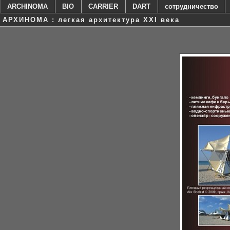
ARCHINOMA
BIO
CARRIER
DART
сотрудничество
АРХИНОМА : легкая архитектура XXI века