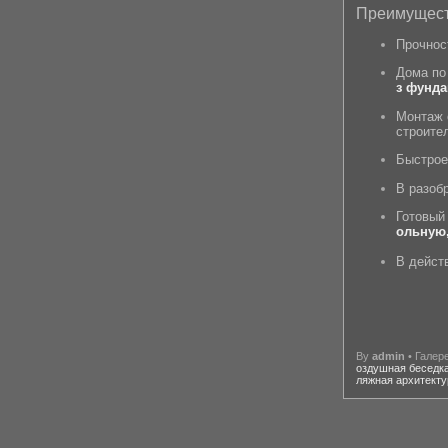
Преимущес
Прочнос
Дома по
з фунда
Монтаж 
строите
Быстрое
В разоб
Готовый
ольную,
В дейст
By
admin
• Галер
оздушная беседк
ляжная архитекту