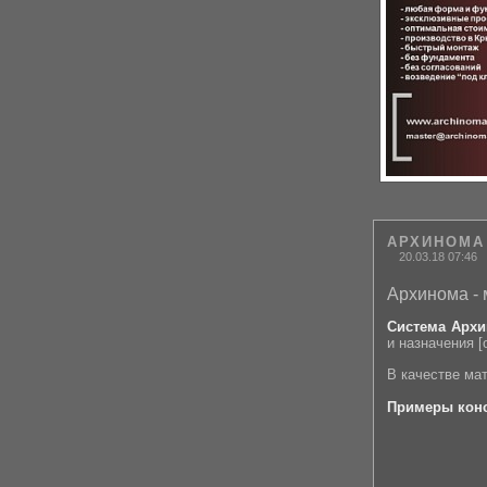
АРХИНОМА 
20.03.18 07:46
Архинома - 
Система Арх
и назначения 
В качестве ма
Примеры кон