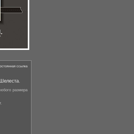
остоянная ссылка
 Шелеста
.
люб
ого размера
т.