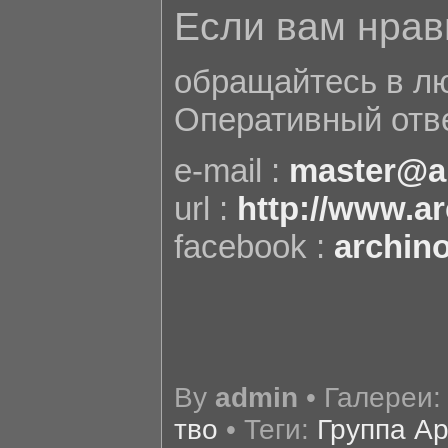
Если вам нрав
обращайтесь в л
Оперативный отв
e-mail :
master@a
url :
http://www.a
facebook :
archin
By
admin
• Галереи
тво
• Теги:
Группа А