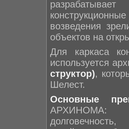
разрабатывае
конструкцио
возведения зр
объектов на откр
Для каркаса к
используется ар
структор)
, кото
Шелест.
Основные пре
АРХИНОМА: 
долговечность,