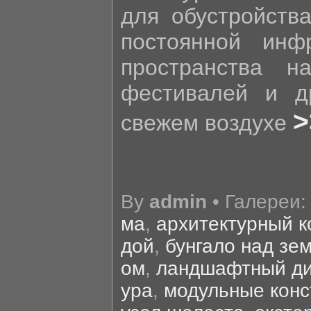
для обустройства
постоянной инфр
пространства н
фестивалей и д
>
свежем воздухе
By
admin
• Галереи
ма
,
архитектурный к
дой
,
бунгало над зе
ом
,
ландшафтный д
ура
,
модульные конс