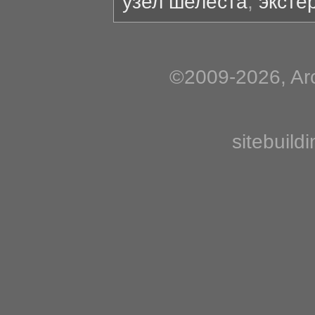
узел шелеста
,
эксте
©2009-2026, Arc
sitebuild