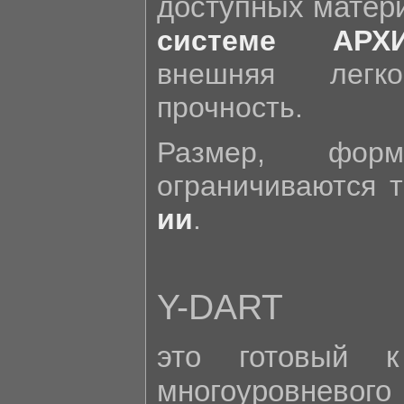
доступных матер
системе АРХ
внешняя легк
прочность.
Размер, фор
ограничиваются 
ии
.
Y-DART
это готовый к
многоуровневог