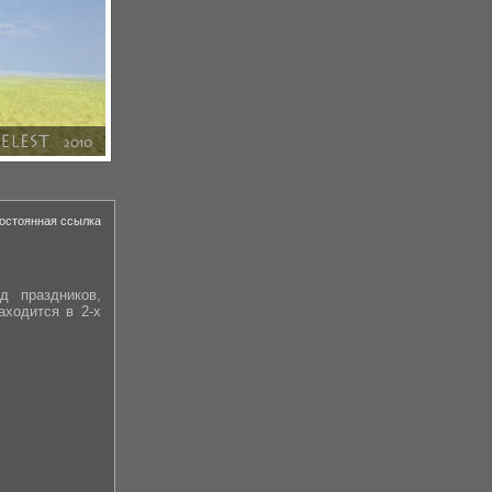
остоянная ссылка
д праздников,
находится в
2-х