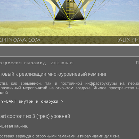
рогрессия пирамид
П
20.03.18 07:19
готовый к реализации многоуровневый кемпинг
ства как временной, так и постоянной инфраструктуры на перио
 различный мероприятий на открытом воздухе. Жилое пространство 
млей
.
 Y-DART внутри и снаружи >
rt состоит из 3 (трех) уровней
ушевая кабина.
гостевая веранда с огромными гамаками и пирамидами для сна.