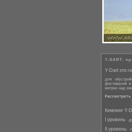
Y-DART: п
Y-Dart это 
для обустрой
фестивалей и
метрах над зе
Рассмотреть
Кемпинг Y-Da
I уровень
: д
II уровень
: 