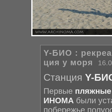
Y-БИО : рекре
ция у моря
16.0
Станция
Y-БИ
Первые
пляжные
были уст
ИНОМА
побережье полуо