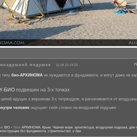
а воздушной подушке
П
16.09.10 19:20
о типу
био-АРХИНОМА
не
нуждаются в фундаменте, и могут даже не кас
 Y-БИО
подвешен на 3-х точках
 цепей идущих к вершинам 3-х тетраэдров,
и раскачивается от воздушны
внутри человек
ощущает себя словно на воздушной подушке.
еи:
BIO
• Теги:
АРХИНОМА
,
Крым
,
Черное море
,
архитектура
,
воздушная подушка
,
дом 
конструкции без фундамента
,
строительство
,
у-био