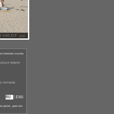
остоянная ссылка
аться земли.
х потоков.
RU
|
ENG
на цепях
,
дом-кач