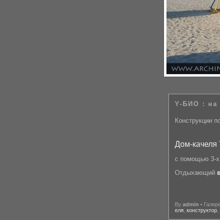
Y-БИО : н
Конструкции п
Дом-качеля
с помощью 3-х
Отдыхающий
By
admin
• Галер
еля
,
конструктор
,